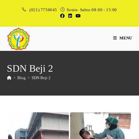
(021) 7756645
Senin- Sabtu 08:00 - 15:00
MENU
SDN Beji 2
>
Blog
>
SDN Beji 2