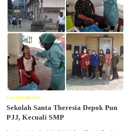
UNCATEGORIZED
Sekolah Santa Theresia Depok Pun
PJJ, Kecuali SMP