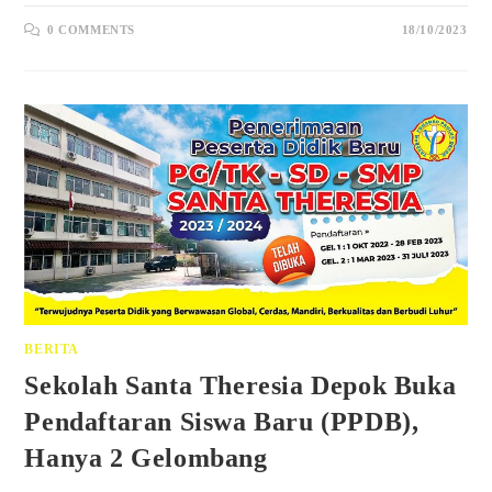
0 COMMENTS
18/10/2023
BERITA
Sekolah Santa Theresia Depok Buka
Pendaftaran Siswa Baru (PPDB),
Hanya 2 Gelombang