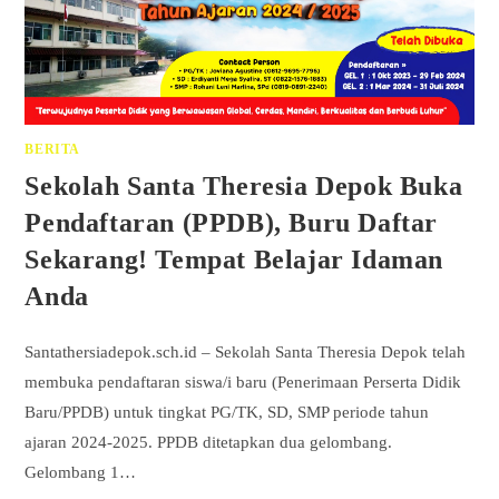
BERITA
Sekolah Santa Theresia Depok Buka
Pendaftaran (PPDB), Buru Daftar
Sekarang! Tempat Belajar Idaman
Anda
Santathersiadepok.sch.id – Sekolah Santa Theresia Depok telah
membuka pendaftaran siswa/i baru (Penerimaan Perserta Didik
Baru/PPDB) untuk tingkat PG/TK, SD, SMP periode tahun
ajaran 2024-2025. PPDB ditetapkan dua gelombang.
Gelombang 1…