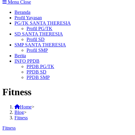
Menu
Close
Beranda
Profil Yayasan
PG/TK SANTA THERESIA
Profil PG/TK
SD SANTA THERESIA
Profil SD
SMP SANTA THERESIA
Profil SMP
Berita
INFO PPDB
PPDB PG/TK
PPDB SD
PPDB SMP
Fitness
Home
>
Blog
>
Fitness
Fitness