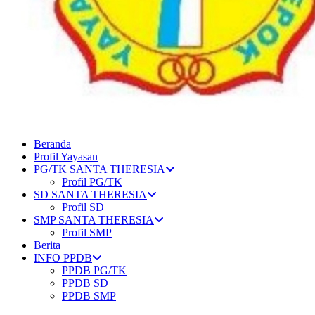
Beranda
Profil Yayasan
PG/TK SANTA THERESIA
Profil PG/TK
SD SANTA THERESIA
Profil SD
SMP SANTA THERESIA
Profil SMP
Berita
INFO PPDB
PPDB PG/TK
PPDB SD
PPDB SMP